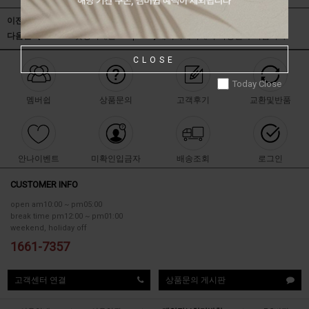
이전글 :
[Silket 코튼681 tee]
네이버페이에서 작성된 후기입니다.
다음글 :
[Summer 컷팅디테일748 pants]
네이버페이에서 작성된 후기입니다.
CLOSE
Today Close
멤버쉽
상품문의
고객후기
교환및반품
안나이벤트
미확인입금자
배송조회
로그인
CUSTOMER INFO
open am10:00 ~ pm05:00
break time pm12:00 ~ pm01:00
weekend, holiday off
1661-7357
고객센터 연결
상품문의 게시판