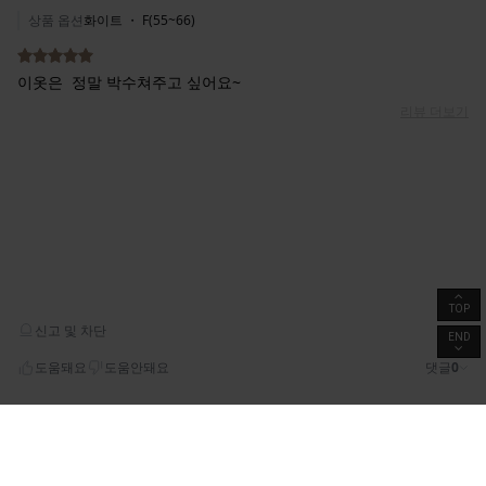
TOP
END