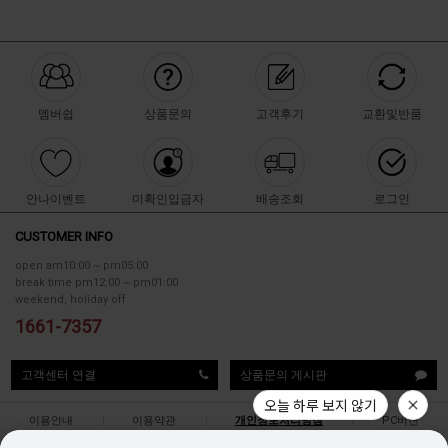
멤버쉽
상품문의
고객후기
교환및반품
안나이벤트
미확인입금자
배송조회
로그인
CUSTOMER INFO
open am10:00 ~ pm05:00
break time pm12:00 ~ pm01:00
weekend, holiday off
1661-7357
고객센터 연결
상품문의 게시판
이용안내
|
이용약관
|
개인정보처리방침
|
PC버젼