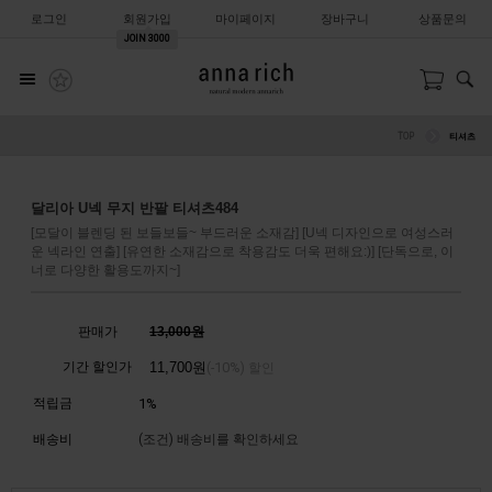
로그인
회원가입
마이페이지
장바구니
상품문의
JOIN
3000
TOP
티셔츠
달리아 U넥 무지 반팔 티셔츠484
[모달이 블렌딩 된 보들보들~ 부드러운 소재감] [U넥 디자인으로 여성스러
운 넥라인 연출] [유연한 소재감으로 착용감도 더욱 편해요:)] [단독으로, 이
너로 다양한 활용도까지~]
판매가
13,000원
기간 할인가
11,700
원
10%
(-
) 할인
적립금
1%
배송비
(조건)
배송비를 확인하세요