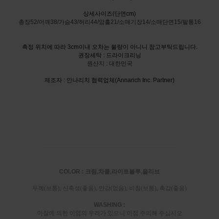
상세사이즈(단면cm)
총장52/어깨38/가슴43/허리44/암홀21/소매기장14/소매단면15/팔통16
측정 위치에 따라 3cm이내 오차는 불량이 아니니 참고부탁드립니다.
권장세탁 : 드라이크리닝
원산지 : 대한민국
제조자 : 안나리치 협력업체(Annarich Inc. Partner)
-----------------------------------------------------------------------
COLOR : 크림,차콜,라이트블루,올리브
두께(보통), 신축성(좋음), 안감(없음), 비침(보통), 촉감(좋음)
WASHING :
마찰에 의한 이염의 우려가 있으니 이점 주의해 주십시오