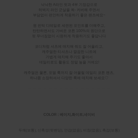
낙낙한 A라인 핏과 4부 기장감으로
허벅지 라인 군살을 쏙- 커버해 주면서
부담없이 편안하게 착용하기 좋은 팬츠에요~
원 핀턱 디테일로 세련된 포인트를 더해주고,
탄탄하면서도 가벼운 코튼 100%의 원단으로
핏 무너짐없이 시원하게 착용하기도 좋답니다
코디처럼 셔츠에 매치해 줘도 잘 어울리고,
캐주얼한 티셔츠나 깔끔한 니트에
가볍게 매치해 주기도 좋아서
데일리로도 활용도 정말 높을 거에요!
캐주얼은 물론, 포멀 룩까지 잘 어울릴 데일리 코튼 팬츠,
하나쯤 소장하셔서 다양한 룩에 매치해 보세요♡
-----------------------------------------------------------------------
COLOR : 베이지,화이트,네이비
두께(보통), 신축성(뒷밴딩), 안감(없음), 비침(없음), 촉감(보통)