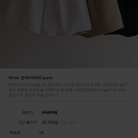
Mildo 핀턱4부605 pants
[허벅지 라인 군살을 싹- 잡아주는 낙낙한 A라인 핏과 4부 기장감] [더 날씬
하고 세련된 포인트를 더해주는 원 핀턱 디테일] [유연하게 늘어나는 허리
밴딩으로 편안한 착용감까지~]
판매가
33,000원
기간 할인가
29,700
원
10%
(-
) 할인
적립금
1%