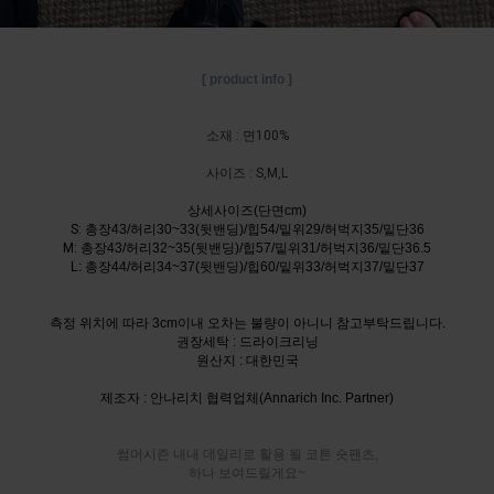
[ product info ]
소재 : 면100%
사이즈 : S,M,L
상세사이즈(단면cm)
S:
총장43/허리30~33(뒷밴딩)/힙54/밑위29/허벅지35/밑단36
M:
총장43/허리32~35(뒷밴딩)/힙57/밑위31/허벅지36/밑단36.5
L: 총장44/허리34~37(뒷밴딩)/힙60/밑위33/허벅지37/밑단37
측정 위치에 따라 3cm이내 오차는 불량이 아니니 참고부탁드립니다.
권장세탁 : 드라이크리닝
원산지 : 대한민국
제조자 : 안나리치 협력업체(Annarich Inc. Partner)
썸머시즌 내내 데일리로 활용 될 코튼 숏팬츠,
하나 보여드릴게요~