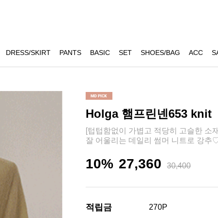
DRESS/SKIRT
PANTS
BASIC
SET
SHOES/BAG
ACC
S
Holga 햄프린넨653 knit
[텁텁함없이 가볍고 적당히 고슬한 소재
잘 어울리는 데일리 썸머 니트로 강추♡
10%
27,360
30,400
적립금
270P