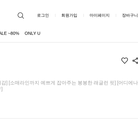
로그인
회원가입
마이페이지
장바구니
ALE ~80%
ONLY U
감] [소매라인까지 예쁘게 잡아주는 봉봉한 래글런 핏] [어디에나
]