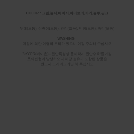
COLOR : 그린,블랙,베이지,아이보리,카키,블루,핑크
두께(보통), 신축성(보통), 안감(없음), 비침(보통), 촉감(보통)
WASHING :
마찰에 의한 이염의 우려가 있으니 이점 주의해 주십시오
RAYON(레이온) - 원단특성상 물세탁시 원단수축/틀어짐
옷의변형이 발생하오니 해당 섬유가 포함된 상품은
반드시 드라이크리닝 해 주십시오