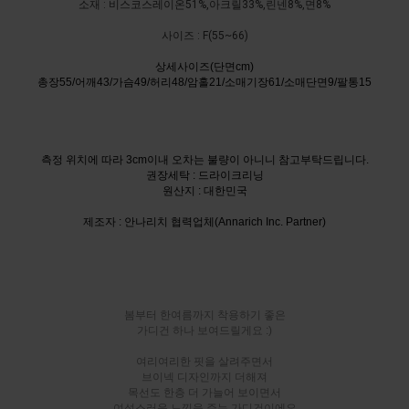
소재 : 비스코스레이온51%,아크릴33%,린넨8%,면8%
사이즈 : F(55~66)
상세사이즈(단면cm)
총장55/어깨43/가슴49/허리48/암홀21/소매기장61/소매단면9/팔통15
측정 위치에 따라 3cm이내 오차는 불량이 아니니 참고부탁드립니다.
권장세탁 : 드라이크리닝
원산지 : 대한민국
제조자 : 안나리치 협력업체(Annarich Inc. Partner)
봄부터 한여름까지 착용하기 좋은
가디건 하나 보여드릴게요 :)
여리여리한 핏을 살려주면서
브이넥 디자인까지 더해져
목선도 한층 더 가늘어 보이면서
여성스러운 느낌을 주는 가디건이에요