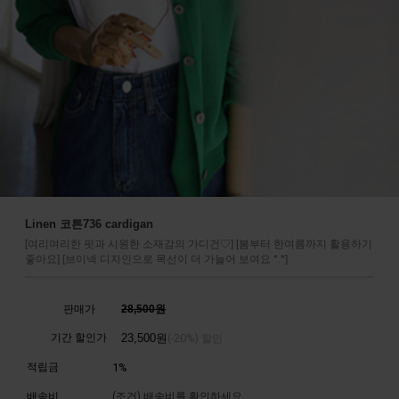
Linen 코튼736 cardigan
[여리여리한 핏과 시원한 소재감의 가디건♡] [봄부터 한여름까지 활용하기
좋아요] [브이넥 디자인으로 목선이 더 가늘어 보여요 *.*]
판매가
28,500원
기간 할인가
23,500
원
20%
(-
) 할인
적립금
1%
배송비
(조건)
배송비를 확인하세요