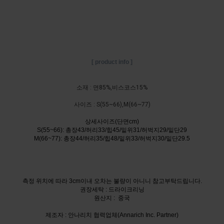
[ product info ]
소재 : 면85%,비스코스15%
사이즈 :
S(55~66),M(66~77)
상세사이즈(단면cm)
S(55~66): 총장43/허리33/힙45/밑위31/허벅지29/밑단29
M(66~77)
: 총장44/허리35/힙48/밑위33/허벅지30/밑단29.5
측정 위치에 따라 3cm이내 오차는 불량이 아니니 참고부탁드립니다.
권장세탁 : 드라이크리닝
원산지 : 중국
제조자 : 안나리치 협력업체(Annarich Inc. Partner)