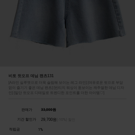
비토 컷오프 데님 팬츠131
[A라인 실루엣으로 더욱 슬림해 보이는 레그 라인] [여유로운 핏으로 부담
없이 즐기기 좋은 데님 팬츠] [빈티지 워싱이 돋보이는 캐주얼한 데님 디자
인] [밑단 컷오프 디테일로 트렌디한 포인트를 더한 아이템♡]
판매가
33,000원
기간 할인가
29,700
원
10%
(-
) 할인
적립금
1%