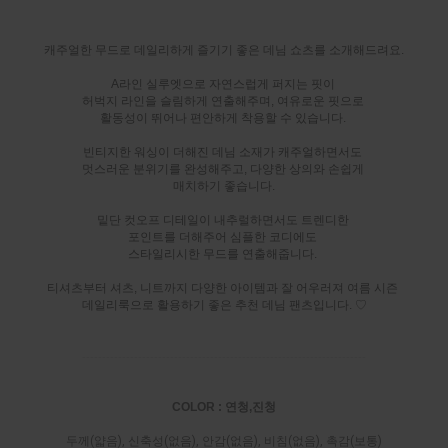
캐주얼한 무드로 데일리하게 즐기기 좋은 데님 쇼츠를 소개해드려요.
A라인 실루엣으로 자연스럽게 퍼지는 핏이
허벅지 라인을 슬림하게 연출해주며, 여유로운 핏으로
활동성이 뛰어나 편안하게 착용할 수 있습니다.
빈티지한 워싱이 더해진 데님 소재가 캐주얼하면서도
멋스러운 분위기를 완성해주고, 다양한 상의와 손쉽게
매치하기 좋습니다.
밑단 컷오프 디테일이 내추럴하면서도 트렌디한
포인트를 더해주어 심플한 코디에도
스타일리시한 무드를 연출해줍니다.
티셔츠부터 셔츠, 니트까지 다양한 아이템과 잘 어우러져 여름 시즌
데일리룩으로 활용하기 좋은 추천 데님 팬츠입니다. ♡
-----------------------------------------------------------------------
COLOR : 연청,진청
두께(얇음), 신축성(없음), 안감(없음), 비침(없음), 촉감(보통)