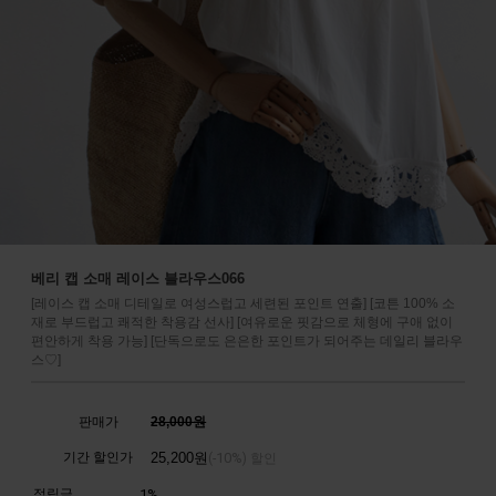
베리 캡 소매 레이스 블라우스066
[레이스 캡 소매 디테일로 여성스럽고 세련된 포인트 연출] [코튼 100% 소
재로 부드럽고 쾌적한 착용감 선사] [여유로운 핏감으로 체형에 구애 없이
편안하게 착용 가능] [단독으로도 은은한 포인트가 되어주는 데일리 블라우
스♡]
판매가
28,000원
기간 할인가
25,200
원
10%
(-
) 할인
적립금
1%