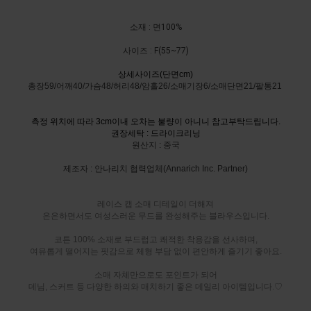
소재 : 면100%
사이즈 : F(55~77)
상세사이즈(단면cm)
총장59/어깨40/가슴48/허리48/암홀26/소매기장6/소매단면21/팔통21
측정 위치에 따라 3cm이내 오차는 불량이 아니니 참고부탁드립니다.
권장세탁 : 드라이크리닝
원산지 : 중국
제조자 : 안나리치 협력업체(Annarich Inc. Partner)
레이스 캡 소매 디테일이 더해져
은은하면서도 여성스러운 무드를 완성해주는 블라우스입니다.
코튼 100% 소재로 부드럽고 쾌적한 착용감을 선사하며,
여유롭게 떨어지는 핏감으로 체형 부담 없이 편안하게 즐기기 좋아요.
소매 자체만으로도 포인트가 되어
데님, 스커트 등 다양한 하의와 매치하기 좋은 데일리 아이템입니다.♡