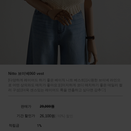
Nitto 브이넥060 vest
[다양하게 레이어드 하기 좋은 베이직 니트 베스트] [시원한 브이넥 라인으
로 어떤 상의와도 매치가 좋아요:)] [이지하게 코디 매치하기 좋은 데일리 컬
러 구성] [더욱 센스있는 레이어드 룩을 연출하고 싶다면 강추♡]
판매가
29,000원
기간 할인가
26,100
원
10%
(-
) 할인
적립금
1%