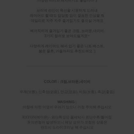
다양한 이너와 매치하기도 좋답니다 :)
브이넥 라인이 목선을 시원하게 드러내
레이어드 할 때도 답답함 없이 깔끔한 인상을 줘
데일리로 자주 자주 즐겨입기도 좋으실 거에요
베이직하게 즐겨입기 좋은 크림, 브라운,네이비
3가지 컬러로 보여드릴게요~
다양하게 레이어드 해서 입기 좋은 니트 베스트,
봄은 물론, 가을까지도 추천드려요 :)
-----------------------------------------------------------------------
COLOR : 크림,브라운,네이비
두께(보통), 신축성(없음), 안감(없음), 비침(보통), 촉감(좋음)
WASHING :
마찰에 의한 이염의 우려가 있으니 이점 주의해 주십시오
RAYON(레이온) - 원단특성상 물세탁시 원단수축/틀어짐
옷의변형이 발생하오니 해당 섬유가 포함된 상품은
반드시 드라이크리닝 해 주십시오