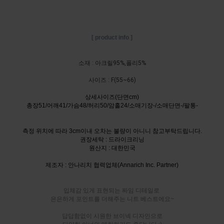
[ product info ]
소재 : 아크릴95%,폴리5%
사이즈 : F(55~66)
상세사이즈(단면cm)
총장51/어깨41/가슴48/허리50/암홀24/소매기장-/소매단면-/팔통-
측정 위치에 따라 3cm이내 오차는 불량이 아니니 참고부탁드립니다.
권장세탁 : 드라이크리닝
원산지 : 대한민국
제조자 : 안나리치 협력업체(Annarich Inc. Partner)
입체감 있게 표현되는 짜임 디테일로
은은하게 포인트를 더해주는 니트 베스트에요~
답답함없이 시원한 브이넥 디자인으로