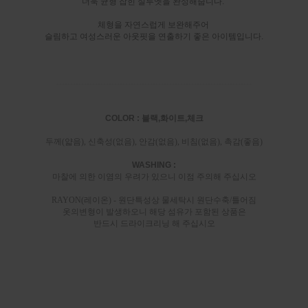
더욱 균형 잡힌 실루엣을 완성해줍니다.
체형을 자연스럽게 보완해주어
슬림하고 여성스러운 아웃핏을 연출하기 좋은 아이템입니다.
-----------------------------------------------------------------------
COLOR : 블랙,화이트,체크
두께(얇음), 신축성(없음), 안감(없음), 비침(없음), 촉감(좋음)
WASHING :
마찰에 의한 이염의 우려가 있으니 이점 주의해 주십시오
RAYON(레이온) - 원단특성상 물세탁시 원단수축/틀어짐
옷의변형이 발생하오니 해당 섬유가 포함된 상품은
반드시 드라이크리닝 해 주십시오