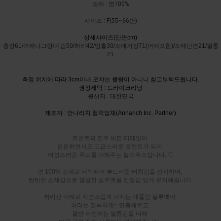
소재 : 면100%
사이즈 : F(55~66반)
상세사이즈(단면cm)
총장61/어깨나그랑/가슴50/허리42/암홀30/소매기장71(어깨포함)/소매단면21/팔통
21
측정 위치에 따라 3cm이내 오차는 불량이 아니니 참고부탁드립니다.
권장세탁 : 드라이크리닝
원산지 : 대한민국
제조자 : 안나리치 협력업체(Annarich Inc. Partner)
프론트의 진주 버튼 디테일이
은은하면서도 고급스러운 포인트가 되어
여성스러운 무드를 더해주는 블라우스입니다. ♡
면 100% 소재로 제작되어 부드러운 터치감을 선사하며,
탄탄한 소재감으로 깔끔한 실루엣을 안정감 있게 유지해줍니다.
허리선 아래로 자연스럽게 퍼지는 페플럼 실루엣이
허리는 잘록하게~ 연출해주고
골반 라인에는 볼륨감을 더해