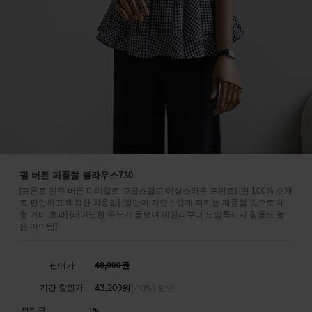
펄 버튼 페플럼 블라우스730
[프론트 진주 버튼 디테일로 고급스럽고 여성스러운 포인트] [면 100% 소재
로 편안하고 쾌적한 착용감] [밑단이 자연스럽게 퍼지는 페플럼 핏으로 체
형 커버 효과] [페미닌한 무드가 돋보여 데일리부터 모임룩까지 활용도 높
은 아이템]
판매가
48,000원
기간 할인가
43,200
원
10%
(-
) 할인
적립금
1%