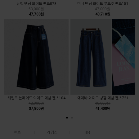
뉴엘 밴딩 와이드 팬츠078
미네 밴딩 와이드 부츠컷 팬츠151
53,000원
47,000원
47,700원
43,710원
헤일로 논페이드 와이드 데님 팬츠104
에이바 와이드 냉감 데님 팬츠721
42,000원
46,000원
37,800원
41,400원
팬츠
|
레깅스
|
데님
|