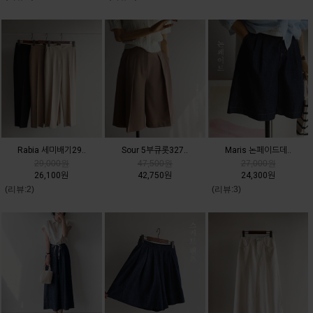
Rabia 세미배기29..
Sour 5부큐롯327..
Maris 논페이드데..
29,000원
47,500원
27,000원
26,100원
42,750원
24,300원
(리뷰:2)
(리뷰:3)