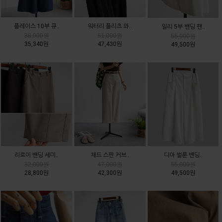
플레이스 10부 큐..
워터리 플리츠 와..
일리 5부 밴딩 팬..
38,000원
51,000원
55,000원
35,340원
47,430원
49,500원
리로이 밴딩 세미..
채드 스판 커브..
디아 벌룬 밴딩..
32,000원
47,000원
55,000원
28,800원
42,300원
49,500원