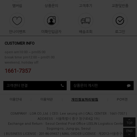
멤버쉽
상품문의
고객후기
교환및반품
안나이벤트
미확인입금자
배송조회
로그인
CUSTOMER INFO
open am10:00 ~ pm05:00
break time pm12:00 ~ pm01:00
weekend, holiday off
1661-7357
고객센터 연결
상품문의 게시판
이용안내
|
이용약관
|
개인정보처리방침
|
PC버젼
COMPANY : LOA CO.,Ltd.
|
CEO: Lee seung oh
|
CALL CENTER : 1661-7357
|
ADDRESS : 서울특별시 중구 청구로4길 19
|
TOP
Exchange and Return : Seoul Central Post Office LEELIN Logistics Center 70
Sogong-ro, Jung-gu, Seoul
END
|
BUSINESS LICENSE : 201-86-09457
|
MAIL-ORDER LICENSE : 제2012-서울중구-0175호