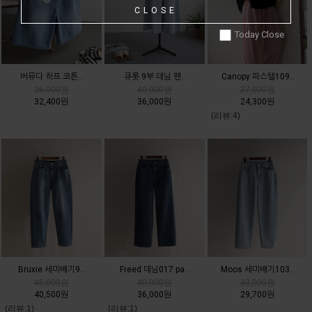
CLOSE
Today Close
버뮤다 하프 코튼..
큐롯 9부 데님 팬..
Canopy 파스텔109..
36,000원
40,000원
27,000원
32,400원
36,000원
24,300원
(리뷰:4)
Bruxie 세미배기9..
Freed 데님017 pa..
Moos 세미배기103..
45,000원
40,000원
33,000원
40,500원
36,000원
29,700원
(리뷰:1)
(리뷰:1)