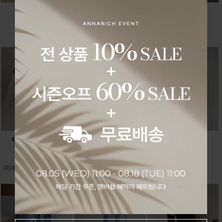
Vivian 세미와이..
찰랑 레이온 스트..
카밍 컷팅 와이드..
38,000원
36,000원
37,000원
34,200원
32,400원
33,300원
텐셀 세미 벌룬..
Mildo 핀턱4부605..
Airy 린넨밴딩510..
36,000원
33,000원
32,300원
32,400원
29,700원
29,070원
(리뷰:1)
(리뷰:4)
(리뷰:1)