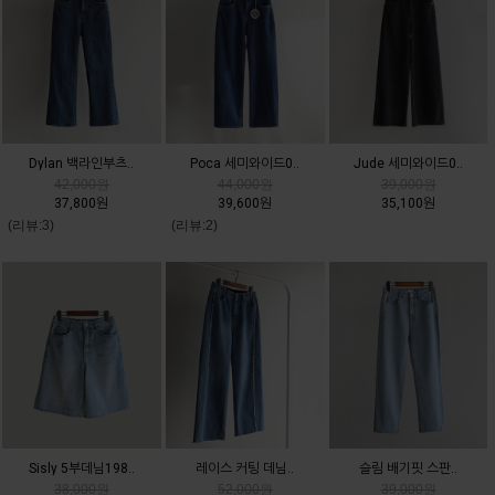
Dylan 백라인부츠..
Poca 세미와이드0..
Jude 세미와이드0..
42,000원
44,000원
39,000원
37,800원
39,600원
35,100원
(리뷰:3)
(리뷰:2)
Sisly 5부데님198..
레이스 커팅 데님..
슬림 배기핏 스판..
38,000원
52,000원
39,000원