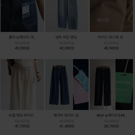
쿨러 논페이드 데..
샌트 히든 밴딩..
마커스 바스락 코..
45,000원
47,000원
51,000원
40,500원
42,300원
45,900원
뉴엘 밴딩 와이드..
에이바 와이드 냉..
Mori 논페이드344..
53,000원
46,000원
43,000원
47,700원
41,400원
38,700원