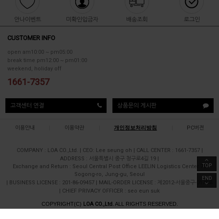
안나이벤트
미확인입금자
배송조회
로그인
CUSTOMER INFO
open am10:00 ~ pm05:00
break time pm12:00 ~ pm01:00
weekend, holiday off
1661-7357
고객센터 연결
상품문의 게시판
이용안내
|
이용약관
|
개인정보처리방침
|
PC버젼
COMPANY : LOA CO.,Ltd.
|
CEO: Lee seung oh
|
CALL CENTER : 1661-7357
|
ADDRESS : 서울특별시 중구 청구로4길 19
|
TOP
Exchange and Return : Seoul Central Post Office LEELIN Logistics Center 70
Sogong-ro, Jung-gu, Seoul
END
|
BUSINESS LICENSE : 201-86-09457
|
MAIL-ORDER LICENSE : 제2012-서울중구-0175호
|
CHIEF PRIVACY OFFICER : seo eun suk
COPYRIGHT(C)
LOA CO.,Ltd.
ALL RIGHTS RESERVED.